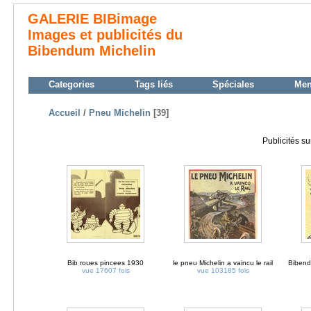
GALERIE BIBimage
Images et publicités du
Bibendum Michelin
Categories
Tags liés
Spéciales
Me
Accueil
/
Pneu Michelin
[39]
Publicités s
Bib roues pincees 1930
le pneu Michelin a vaincu le rail
Bibendu
vue 17607 fois
vue 103185 fois