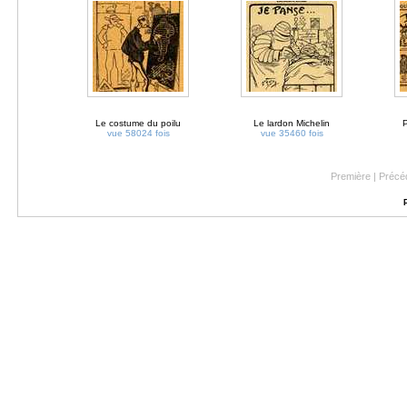
Le costume du poilu
Le lardon Michelin
P
vue 58024 fois
vue 35460 fois
Première | Précé