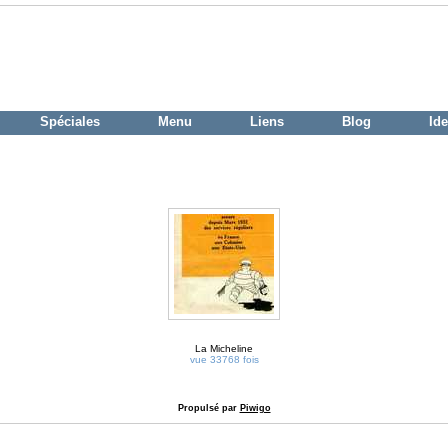
Spéciales
Menu
Liens
Blog
Ide
La Micheline
vue 33768 fois
Propulsé par
Piwigo