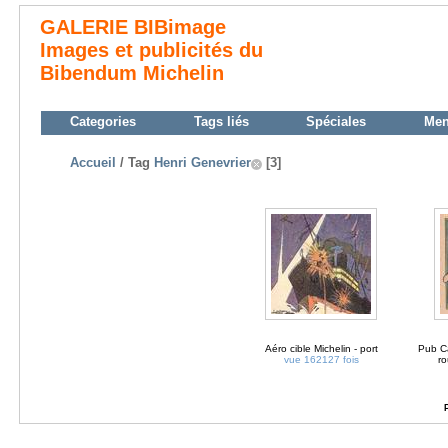
GALERIE BIBimage
Images et publicités du
Bibendum Michelin
Categories
Tags liés
Spéciales
Me
Accueil
/ Tag
Henri Genevrier
[3]
Aéro cible Michelin - port
Pub Ca
vue 162127 fois
ro