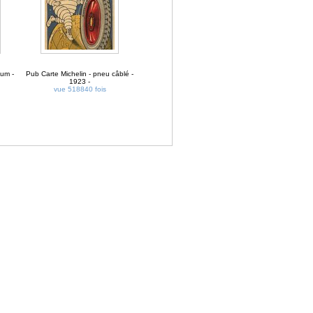
dum -
Pub Carte Michelin - pneu câblé -
1923 -
vue 518840 fois