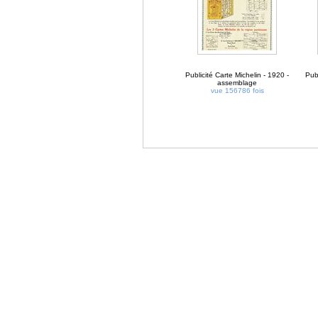
Publicité Carte Michelin - 1920 -
Publ
assemblage
vue 156786 fois