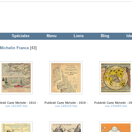
Spéciales
Menu
Liens
Blog
Ide
 Michelin France
[43]
icité Carte Michelin - 1914 -
Publicité Carte Michelin - 1919 -
Publicité Carte Michelin - 1
vue 161305 fois
vue 169125 fois
vue 154485 fois