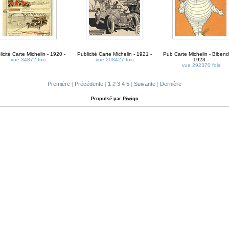
icité Carte Michelin - 1920 -
Publicité Carte Michelin - 1921 -
Pub Carte Michelin - Biben
vue 34872 fois
vue 208427 fois
1923 -
vue 292370 fois
Première
|
Précédente
|
1
2
3
4
5
|
Suivante
|
Dernière
Propulsé par
Piwigo