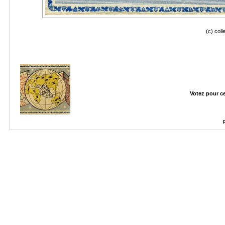
(c) col
Votez pour c