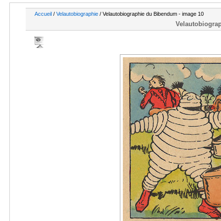
Accueil
/
Velautobiographie
/ Velautobiographie du Bibendum - image 10
Velautobiogra